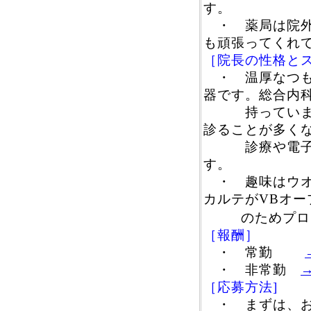
す。
・ 薬局は院外
も頑張ってくれ
［院長の性格と
・ 温厚なつも
器です。総合内
持っています
診ることが多く
診療や電子カ
す。
・ 趣味はウオ
カルテがVBオー
のためプロ
［報酬］
・ 常勤
・ 非常勤
［応募方法]
・ まずは、お