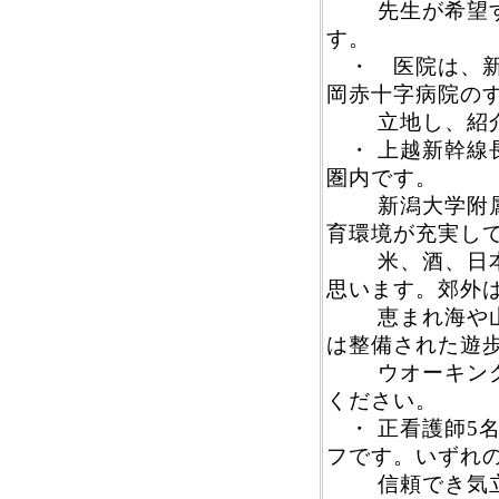
先生が希望する
す。
・ 医院は、新
岡赤十字病院の
立地し、紹介
・ 上越新幹線長
圏内です。
新潟大学附属幼
育環境が充実し
米、酒、日本海
思います。郊外
恵まれ海や山、
は整備された遊
ウオーキングコ
ください。
・ 正看護師5名
フです。いずれ
信頼でき気立て