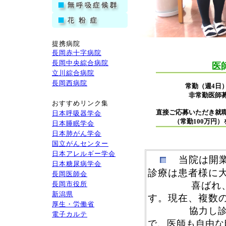
提携病院
長岡赤十字病院
長岡中央綜合病院
医
立川綜合病院
長岡西病院
常勤（週4
非常勤医
おすすめリンク集
直接ご応募いただき就
日本呼吸器学会
（常勤100万円
日本睡眠学会
日本肺がん学会
国立がんセンター
日本アレルギー学会
当院は開
日本糖尿病学会
診療は患者様に
長岡医師会
長岡市役所
喜ばれ、地域
新潟県
す。現在、複数
厚生・労働省
協力し診療して
電子カルテ
で、医師も自由な