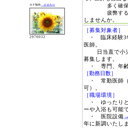
多く確保で
ＨＰ制作
ひまわり
疲弊すること
しませんか。
［募集対象者］
・ 臨床経験
2970032
医師。
日当直で小児の
募集します。
・ 専門、年齢
［勤務日数］
・ 常勤医師（
可）。
［職場環境］
・ ゆったり
ーや入浴も可能
・ 医院設備
年に新調いたし