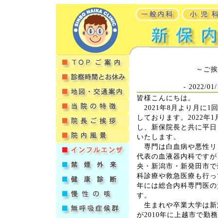
～ご挨
- 2022/01
皆様こんにちは。
2021年8月より月に
しております。2022年
し、新保院長と共に平日
いたします。
専門は白血病や悪性リ
代表の血液器内科ですが
央・新潟市・新発田市で
科診療や救急医療も行って
年には総合内科専門医の
す。
生まれや卒業大学は新
が2010年に上越市で勤