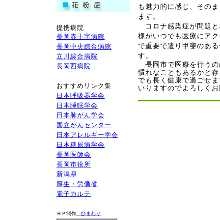
も魅力的に感じ、そのま
ます。
コロナ感染症が問題と
提携病院
様がいつでも医療にアク
長岡赤十字病院
で重要で遣り甲斐のある
長岡中央綜合病院
す
。
立川綜合病院
長岡市で医療を行うの
長岡西病院
慣れなこともあるかと存
でも長く健康で過ごせま
おすすめリンク集
いりますのでよろしくお
日本呼吸器学会
2022
日本睡眠学会
日本肺がん学会
国立がんセンター
日本アレルギー学会
日本糖尿病学会
長岡医師会
長岡市役所
新潟県
厚生・労働省
電子カルテ
ＨＰ制作
ひまわり